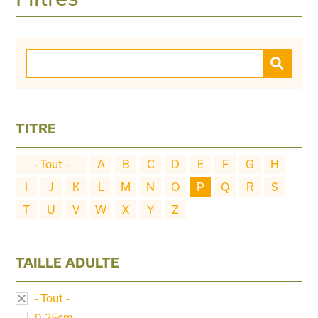
TITRE
- Tout -
A
B
C
D
E
F
G
H
I
J
K
L
M
N
O
P
Q
R
S
T
U
V
W
X
Y
Z
TAILLE ADULTE
- Tout -
0-25cm