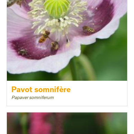
Pavot somnifère
Papaver somniferum
Taille adulte
Floraison