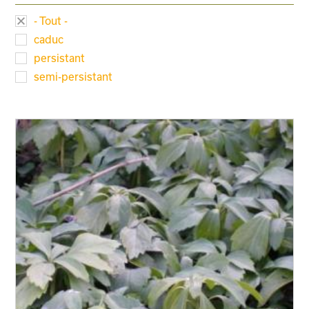
- Tout -
caduc
persistant
semi-persistant
Taille adulte
Floraison
Exposition
Feuillage
Rusticité
Type de sol