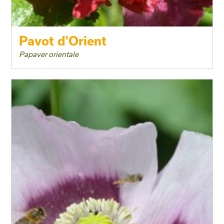
Pavot d'Orient
Papaver orientale
Taille adulte
Floraison
Exposition
Feuillage
Rusticité
Type de sol