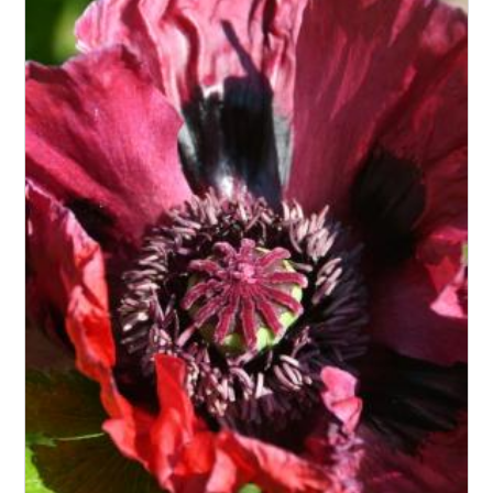
Floraison
Exposition
Feuillage
Rusticité
Type de sol