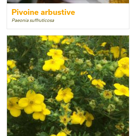
Pivoine arbustive
Paeonia suffruticosa
Taille adulte
Floraison
Exposition
Feuillage
Rusticité
Type de sol