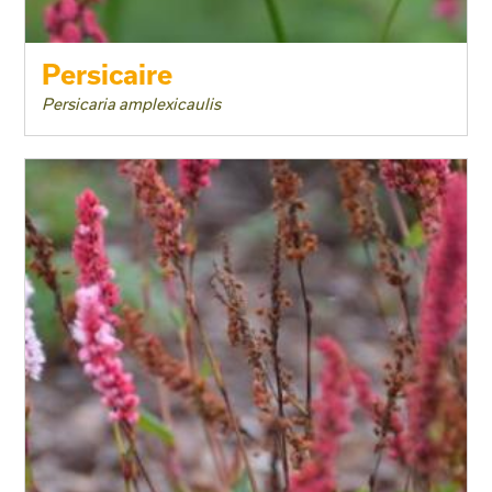
Persicaire
Persicaria amplexicaulis
Taille adulte
Floraison
Exposition
Feuillage
Rusticité
Type de sol