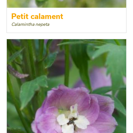
Petit calament
Calamintha nepeta
Taille adulte
Floraison
Exposition
Feuillage
Rusticité
Type de sol