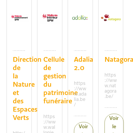
Direction
Cellule
Adalia
Natagor
de
de
2.0
la
gestion
https
://ww
Nature
du
https
w.nat
://ww
et
patrimoine
agora
w.ada
.be/
des
funéraire
lia.be
/
Espaces
Verts
https
Voir
://ww
Voir
le
w.wal
lonie.
http:/